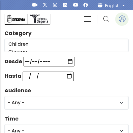
Skip to main content
English
List
Category
Desde
Hasta
Audience
Time