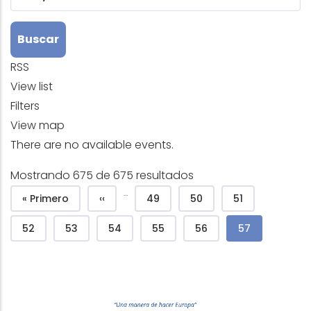
RSS
View list
Filters
View map
There are no available events.
Mostrando 675 de 675 resultados
Pagination
…
First page
Previous page
Page
Page
Page
« Primero
‹‹
49
50
51
Page
Page
Page
Page
Page
Current page
52
53
54
55
56
57