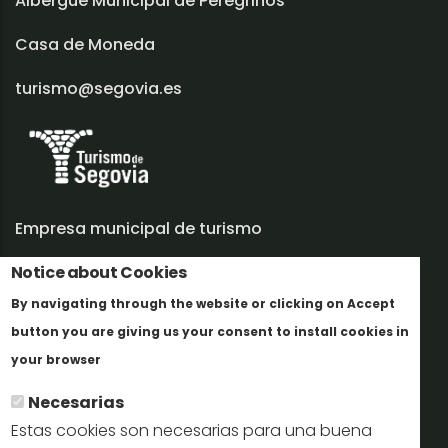
Albergue Municipal de Peregrinos
Casa de Moneda
turismo@segovia.es
Empresa municipal de turismo
Notice about Cookies
Trabaja con nosotros
By navigating through the website or clicking on Accept
Informes y documentación
button you are giving us your consent to install cookies in
Más info
Perfil del contratante
your browser
Necesarias
Oficinas de Turismo
Estas cookies son necesarias para una buena