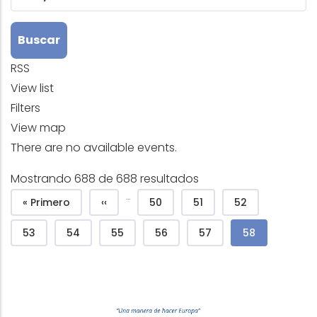
RSS
View list
Filters
View map
There are no available events.
Mostrando 688 de 688 resultados
Pagination
…
First page
Previous page
Page
Page
Page
« Primero
‹‹
50
51
52
Page
Page
Page
Page
Page
Current page
53
54
55
56
57
58