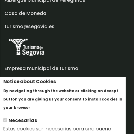
Albergue Municipal de Peregrinos
Casa de Moneda
turismo@segovia.es
Empresa municipal de turismo
Notice about Cookies
Trabaja con nosotros
By navigating through the website or clicking on Accept
Informes y documentación
button you are giving us your consent to install cookies in
Más info
Perfil del contratante
your browser
Necesarias
Oficinas de Turismo
Estas cookies son necesarias para una buena