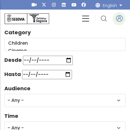
Skip to main content
English
List
Category
Desde
Hasta
Audience
Time