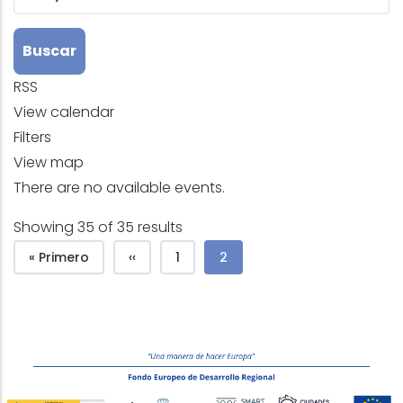
RSS
View calendar
Filters
View map
There are no available events.
Showing 35 of 35 results
Pagination
First page
Previous page
Page
Current page
« Primero
‹‹
1
2