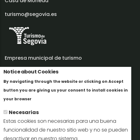
Casa de Moneda
turismo@segovia.es
Empresa municipal de turismo
Notice about Cookies
Trabaja con nosotros
By navigating through the website or clicking on Accept
Informes y documentación
button you are giving us your consent to install cookies in
Más info
Perfil del contratante
your browser
Necesarias
Oficinas de Turismo
Estas cookies son necesarias para una buena
reservas@turismodesegovia.com
funcionalidad de nuestro sitio web y no se pueden
desactivar en nuestro sistema.