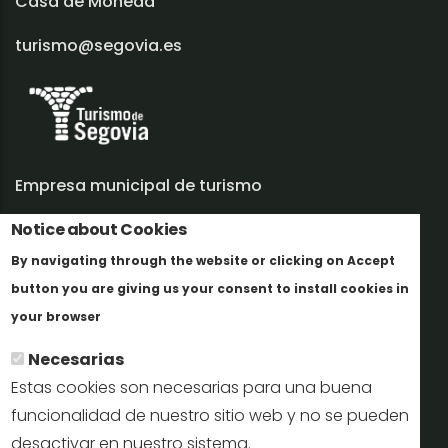
Casa de Moneda
turismo@segovia.es
Empresa municipal de turismo
Notice about Cookies
Trabaja con nosotros
By navigating through the website or clicking on Accept
Informes y documentación
button you are giving us your consent to install cookies in
Más info
Perfil del contratante
your browser
Necesarias
Oficinas de Turismo
Estas cookies son necesarias para una buena
reservas@turismodesegovia.com
funcionalidad de nuestro sitio web y no se pueden
desactivar en nuestro sistema.