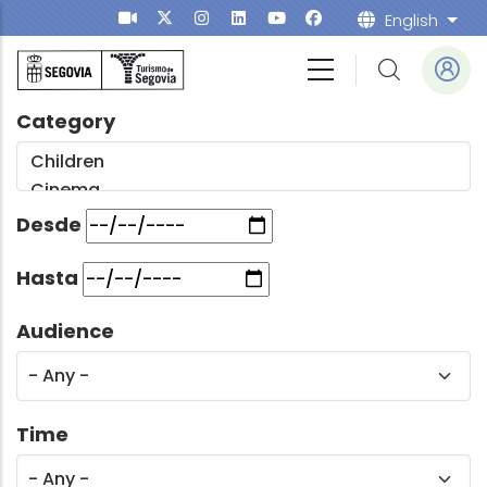
Skip to main content
English
List
Category
Desde
Hasta
Audience
Time