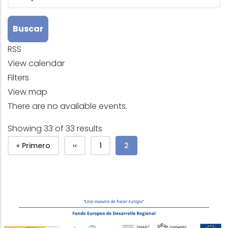
RSS
View calendar
Filters
View map
There are no available events.
Showing 33 of 33 results
Pagination
First page
Previous page
Page
Current page
« Primero
‹‹
1
2