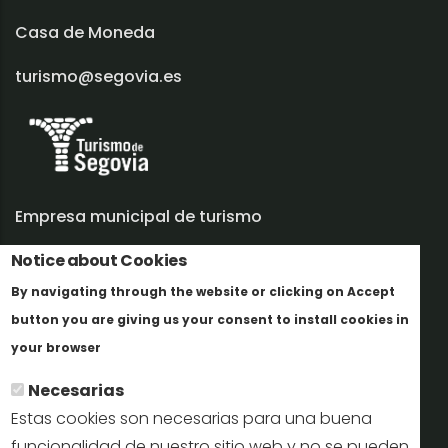
Casa de Moneda
turismo@segovia.es
Empresa municipal de turismo
Trabaja con nosotros
Notice about Cookies
By navigating through the website or clicking on Accept
Informes y documentación
button you are giving us your consent to install cookies in
Más info
Perfil del contratante
your browser
Necesarias
Oficinas de Turismo
Estas cookies son necesarias para una buena
reservas@turismodesegovia.com
funcionalidad de nuestro sitio web y no se pueden