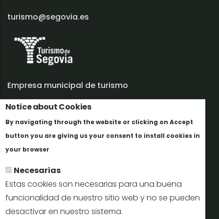
turismo@segovia.es
Empresa municipal de turismo
Notice about Cookies
Trabaja con nosotros
By navigating through the website or clicking on Accept
Informes y documentación
button you are giving us your consent to install cookies in
Más info
Perfil del contratante
your browser
Necesarias
Oficinas de Turismo
Estas cookies son necesarias para una buena
reservas@turismodesegovia.com
funcionalidad de nuestro sitio web y no se pueden
desactivar en nuestro sistema.
info@turismodesegovia.com