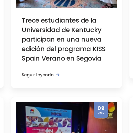
Trece estudiantes de la
Universidad de Kentucky
participan en una nueva
Promoción turística, Segovia en verde, Varios
edición del programa KISS
via mostrará a la ciudadanía los me
Spain Verano en Segovia
Seguir leyendo
09
JUL