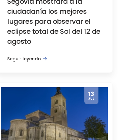
Segovia mostrará a la
ciudadanía los mejores
lugares para observar el
eclipse total de Sol del 12 de
agosto
Seguir leyendo
0% en junio
13
JUL