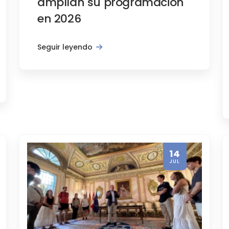
amplían su programación
en 2026
Seguir leyendo
 Segovia alcanzó una media del 8
14
JUL