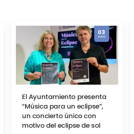
03
AGO
rismo Idiomático
S Spain Verano que ha traído a Seg
El Ayuntamiento presenta
“Música para un eclipse”,
un concierto único con
motivo del eclipse de sol