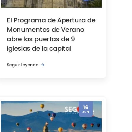
El Programa de Apertura de
Monumentos de Verano
abre las puertas de 9
iglesias de la capital
jores lugares para observar el ecli
Seguir leyendo
16
JUN