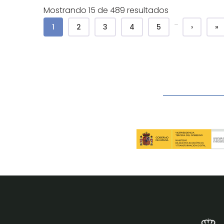
Mostrando 15 de 489 resultados
Paginación
…
Página actual
Page
Page
Page
Page
Siguient
Úl
1
2
3
4
5
›
»