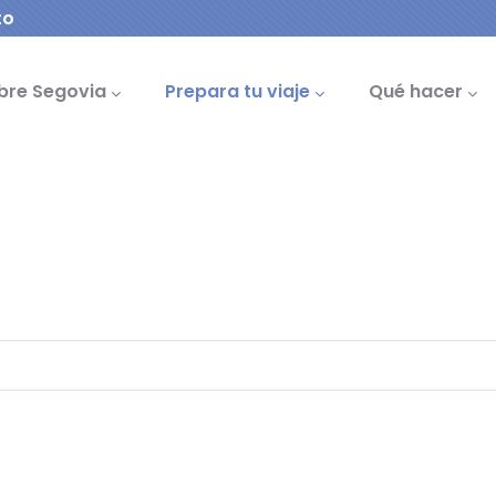
to
cipal
bre Segovia
Prepara tu viaje
Qué hacer
Notas de prensa, Promoción turística
de Turismo y la Asociación el 