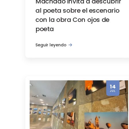
Machado invita a descubrir
al poeta sobre el escenario
con la obra Con ojos de
poeta
Seguir leyendo
Promoción turística
La ocupación hotelera en
14
JUL