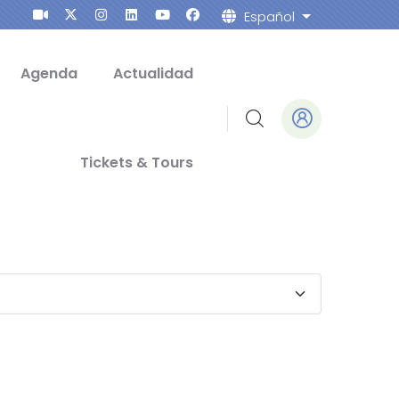
Español
Lista adicion
Agenda
Actualidad
Tickets & Tours
Dorado firman el convenio par