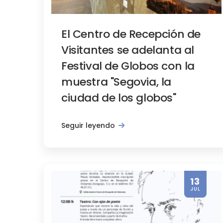
El Centro de Recepción de
Visitantes se adelanta al
Festival de Globos con la
Institucionales, Notas de prensa, 
muestra "Segovia, la
El Gemelo Digital de Sego
ciudad de los globos"
Seguir leyendo
13
JUL