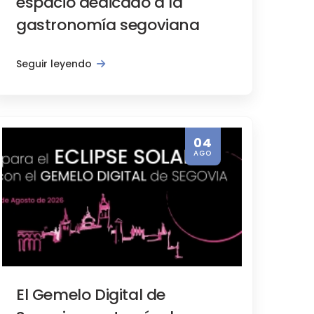
espacio dedicado a la
gastronomía segoviana
Seguir leyendo
erto único con motivo del eclipse 
04
AGO
El Gemelo Digital de
eta sobre el escenario con la obra