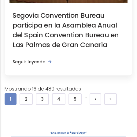
Segovia Convention Bureau
participa en la Asamblea Anual
del Spain Convention Bureau en
Las Palmas de Gran Canaria
Seguir leyendo
Mostrando 15 de 489 resultados
Paginación
…
Página actual
Page
Page
Page
Page
Siguiente página
Última pági
1
2
3
4
5
›
»