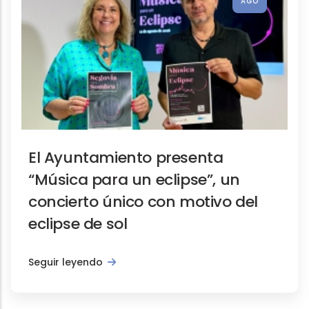
AGO
El Ayuntamiento presenta
Actividades, Notas de prensa, Promoción 
“Música para un eclipse”, un
La Casa-Museo de Antonio Macha
concierto único con motivo del
eclipse de sol
Seguir leyendo