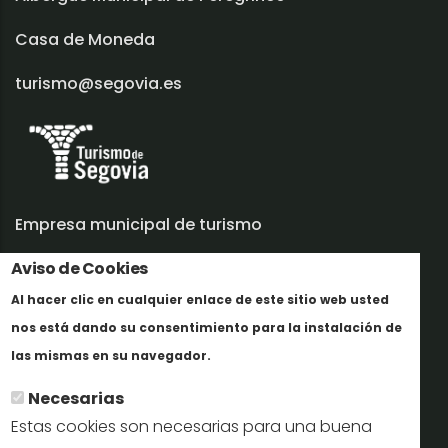
Casa de Moneda
turismo@segovia.es
Empresa municipal de turismo
Trabaja con nosotros
Aviso de Cookies
Al hacer clic en cualquier enlace de este sitio web usted
Informes y documentación
nos está dando su consentimiento para la instalación de
Más info
Perfil del contratante
las mismas en su navegador.
Necesarias
Oficinas de Turismo
Estas cookies son necesarias para una buena
reservas@turismodesegovia.com