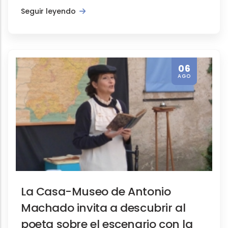
El Gemelo Digital de Segovia mo
Seguir leyendo
06
AGO
Promoción turística
Programa de apertura de Igles
La Casa-Museo de Antonio
Machado invita a descubrir al
poeta sobre el escenario con la