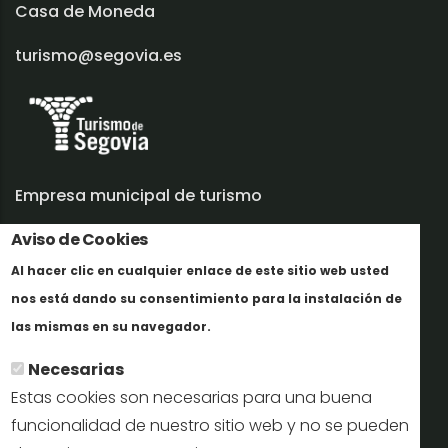
Casa de Moneda
turismo@segovia.es
Empresa municipal de turismo
Trabaja con nosotros
Aviso de Cookies
Al hacer clic en cualquier enlace de este sitio web usted
Informes y documentación
nos está dando su consentimiento para la instalación de
Más info
Perfil del contratante
las mismas en su navegador.
Necesarias
Oficinas de Turismo
Estas cookies son necesarias para una buena
reservas@turismodesegovia.com
funcionalidad de nuestro sitio web y no se pueden