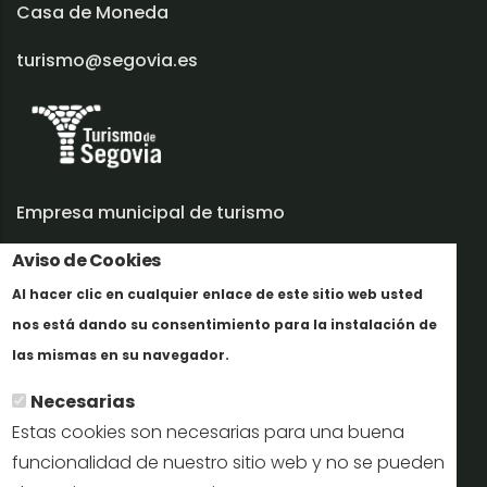
Casa de Moneda
turismo@segovia.es
Empresa municipal de turismo
Trabaja con nosotros
Aviso de Cookies
Al hacer clic en cualquier enlace de este sitio web usted
Informes y documentación
nos está dando su consentimiento para la instalación de
Más info
Perfil del contratante
las mismas en su navegador.
Necesarias
Oficinas de Turismo
Estas cookies son necesarias para una buena
reservas@turismodesegovia.com
funcionalidad de nuestro sitio web y no se pueden