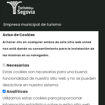
Empresa municipal de turismo
Aviso de Cookies
Trabaja con nosotros
Al hacer clic en cualquier enlace de este sitio web usted
Informes y documentación
nos está dando su consentimiento para la instalación de
En savoir plus
Perfil del contratante
las mismas en su navegador.
Necesarias
Oficinas de Turismo
Estas cookies son necesarias para una buena
reservas@turismodesegovia.com
funcionalidad de nuestro sitio web y no se pueden
desactivar en nuestro sistema.
info@turismodesegovia.com
Analíticas
Utilizamos estas cookies para proporcionar
información estadística sobre nuestro sitio web.