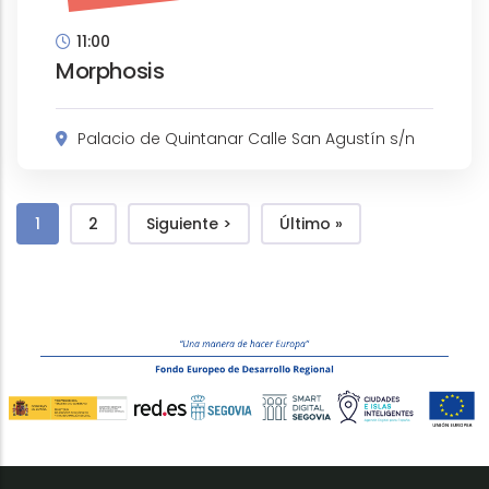
11:00
Morphosis
Palacio de Quintanar Calle San Agustín s/n
Pagination
Page courante
Página
Page suivante
Dernière page
1
2
Siguiente >
Último »