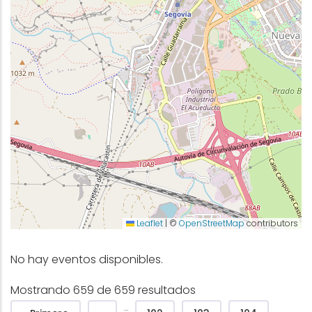
Leaflet
|
©
OpenStreetMap
contributors
No hay eventos disponibles.
Mostrando 659 de 659 resultados
Pagination
…