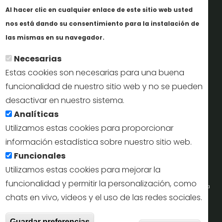
Al hacer clic en cualquier enlace de este sitio web usted
Informes y documentación
nos está dando su consentimiento para la instalación de
En savoir plus
Perfil del contratante
las mismas en su navegador.
Necesarias
Oficinas de Turismo
Estas cookies son necesarias para una buena
reservas@turismodesegovia.com
funcionalidad de nuestro sitio web y no se pueden
desactivar en nuestro sistema.
info@turismodesegovia.com
Analíticas
Utilizamos estas cookies para proporcionar
información estadística sobre nuestro sitio web.
Aviso legal |
Accesibilidad |
Politica de privacidad |
Mapa
Funcionales
web
Utilizamos estas cookies para mejorar la
funcionalidad y permitir la personalización, como
Portal de la Concejalía de Turismo (Ayuntamiento de Segovia) y la Empresa
chats en vivo, videos y el uso de las redes sociales.
Municipal de Turismo de Segovia © 2022
Retir
Guardar preferencias