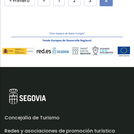
Première page
Page précédente
Página
Página
Página
Page couran
« Primero
‹‹
1
2
3
4
Concejalía de Turismo
Redes y asociaciones de promoción turística