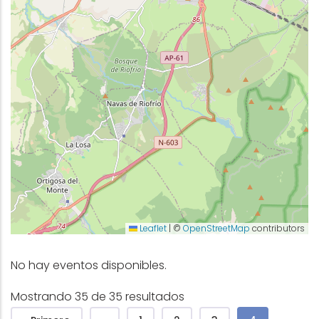
Leaflet
|
©
OpenStreetMap
contributors
No hay eventos disponibles.
Mostrando 35 de 35 resultados
Pagination