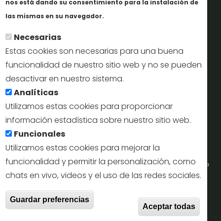
nos está dando su consentimiento para la instalación de
En savoir plus
Perfil del contratante
las mismas en su navegador.
Necesarias
Oficinas de Turismo
Estas cookies son necesarias para una buena
reservas@turismodesegovia.com
funcionalidad de nuestro sitio web y no se pueden
desactivar en nuestro sistema.
info@turismodesegovia.com
Analíticas
Utilizamos estas cookies para proporcionar
información estadística sobre nuestro sitio web.
Aviso legal |
Accesibilidad |
Politica de privacidad |
Mapa
Funcionales
web
Utilizamos estas cookies para mejorar la
funcionalidad y permitir la personalización, como
Portal de la Concejalía de Turismo (Ayuntamiento de Segovia) y la Empresa
chats en vivo, videos y el uso de las redes sociales.
Municipal de Turismo de Segovia © 2022
Retir
Guardar preferencias
Todos los derechos reservados.
Aceptar todas