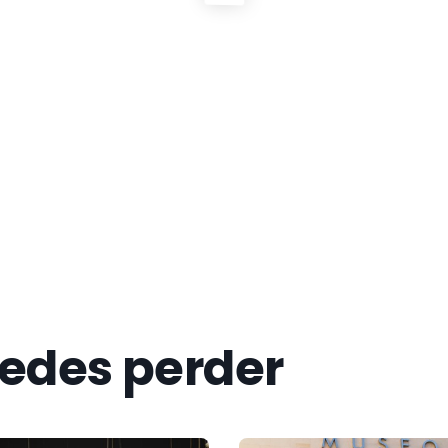
now more
uedes perder