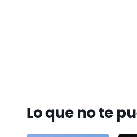
Get to k
Lo que no te p