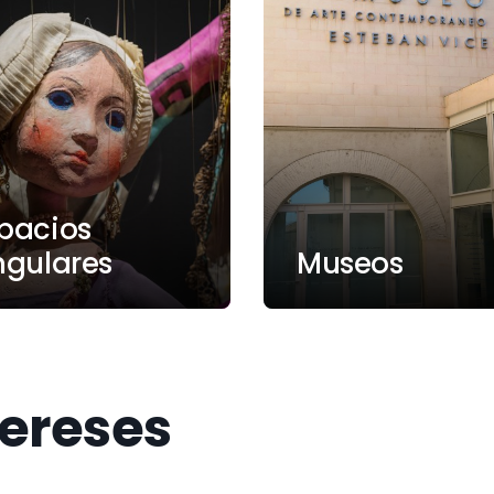
pacios
ngulares
Museos
tereses