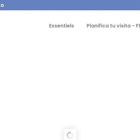
to
cipal Idiomas
Essentiels
Planifica tu visita - F
OVIA
ity of the Aqueduct