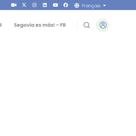
Français
Lister les ac
R
Segovia es más! - FR