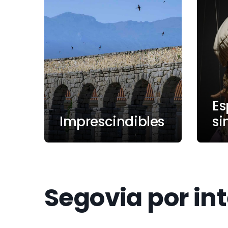
Es
Imprescindibles
si
Segovia por in