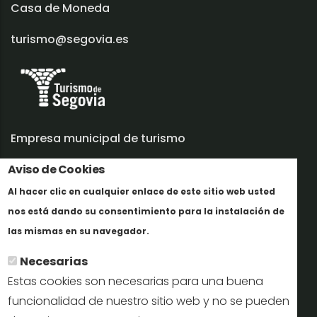
Casa de Moneda
turismo@segovia.es
Empresa municipal de turismo
Trabaja con nosotros
Aviso de Cookies
Al hacer clic en cualquier enlace de este sitio web usted
Informes y documentación
nos está dando su consentimiento para la instalación de
En savoir plus
Perfil del contratante
las mismas en su navegador.
Necesarias
Oficinas de Turismo
Estas cookies son necesarias para una buena
reservas@turismodesegovia.com
funcionalidad de nuestro sitio web y no se pueden