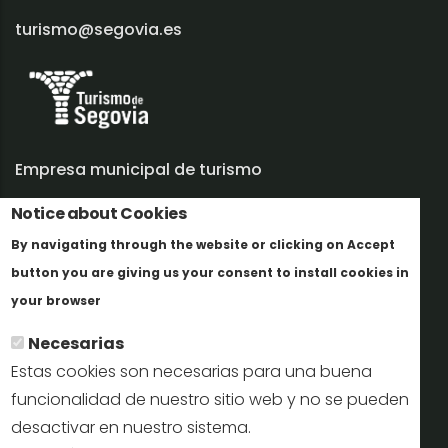
turismo@segovia.es
Empresa municipal de turismo
Notice about Cookies
Trabaja con nosotros
By navigating through the website or clicking on Accept
Informes y documentación
button you are giving us your consent to install cookies in
Más info
Perfil del contratante
your browser
Necesarias
Oficinas de Turismo
Estas cookies son necesarias para una buena
reservas@turismodesegovia.com
funcionalidad de nuestro sitio web y no se pueden
desactivar en nuestro sistema.
info@turismodesegovia.com