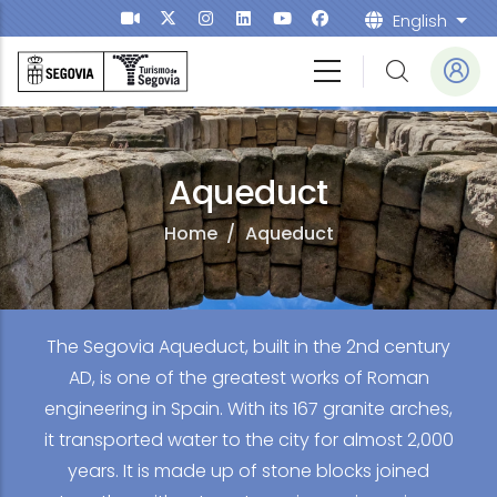
Skip to main content
English
List
Aqueduct
Home
/
Aqueduct
The Segovia Aqueduct, built in the 2nd century
AD, is one of the greatest works of Roman
engineering in Spain. With its 167 granite arches,
it transported water to the city for almost 2,000
years. It is made up of stone blocks joined