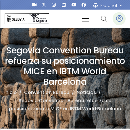
Pasar al contenido principal
Español
List
ntion Bureau
Segovia Convention Bureau
refuerza su posicionamiento
MICE en IBTM World
Barcelona
Inicio
/
Convention Bureau
/
Noticias
/
Segovia Convention Bureau refuerza su
posicionamiento MICE en IBTM World Barcelona