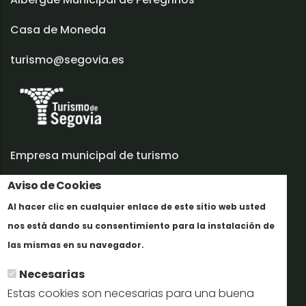
Casa de Moneda
turismo@segovia.es
Empresa municipal de turismo
Trabaja con nosotros
Aviso de Cookies
Al hacer clic en cualquier enlace de este sitio web usted
Informes y documentación
nos está dando su consentimiento para la instalación de
Más info
Perfil del contratante
las mismas en su navegador.
Necesarias
Oficinas de Turismo
Estas cookies son necesarias para una buena
reservas@turismodesegovia.com