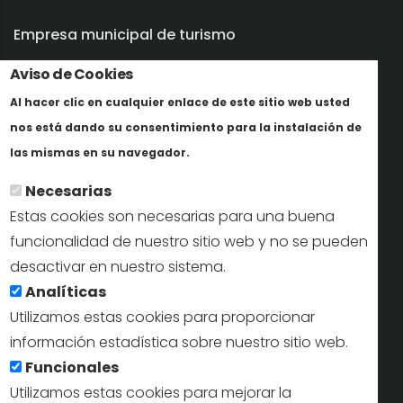
Empresa municipal de turismo
Aviso de Cookies
Trabaja con nosotros
Al hacer clic en cualquier enlace de este sitio web usted
Informes y documentación
nos está dando su consentimiento para la instalación de
Más info
Perfil del contratante
las mismas en su navegador.
Necesarias
Oficinas de Turismo
Estas cookies son necesarias para una buena
reservas@turismodesegovia.com
funcionalidad de nuestro sitio web y no se pueden
desactivar en nuestro sistema.
info@turismodesegovia.com
Analíticas
Utilizamos estas cookies para proporcionar
información estadística sobre nuestro sitio web.
Aviso legal |
Accesibilidad |
Politica de privacidad |
Mapa
Funcionales
web
Utilizamos estas cookies para mejorar la