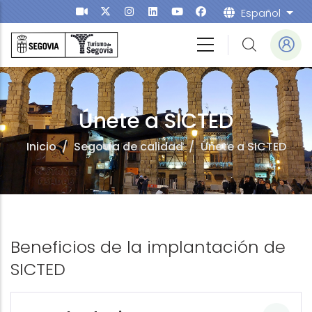
Pasar al contenido principal
Español
List
Únete a SICTED
Inicio
/
Segovia de calidad
/
Únete a SICTED
Beneficios de la implantación de
SICTED