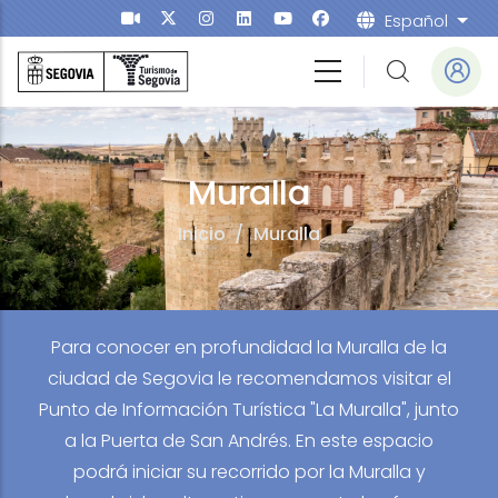
Pasar al contenido principal
Español
List
a
Muralla
Inicio
/
Muralla
Para conocer en profundidad la Muralla de la
ciudad de Segovia le recomendamos visitar el
Punto de Información Turística "La Muralla", junto
a la Puerta de San Andrés. En este espacio
podrá iniciar su recorrido por la Muralla y