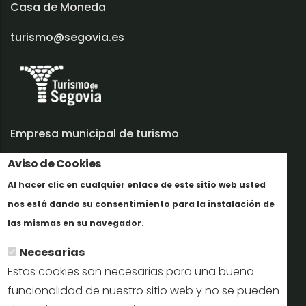
Casa de Moneda
turismo@segovia.es
Empresa municipal de turismo
Trabaja con nosotros
Aviso de Cookies
Al hacer clic en cualquier enlace de este sitio web usted
Informes y documentación
nos está dando su consentimiento para la instalación de
Más info
Perfil del contratante
las mismas en su navegador.
Necesarias
Oficinas de Turismo
Estas cookies son necesarias para una buena
reservas@turismodesegovia.com
funcionalidad de nuestro sitio web y no se pueden