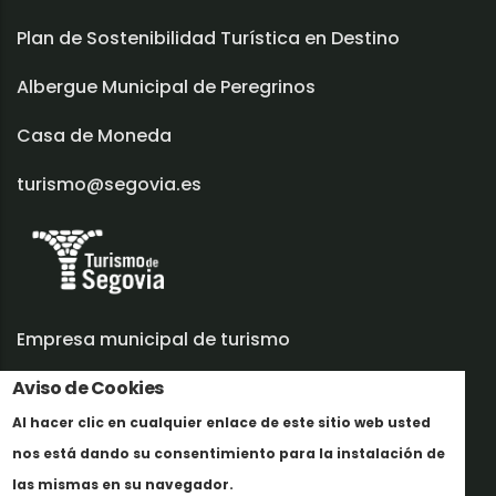
Plan de Sostenibilidad Turística en Destino
Albergue Municipal de Peregrinos
Casa de Moneda
turismo@segovia.es
Empresa municipal de turismo
Aviso de Cookies
Trabaja con nosotros
Al hacer clic en cualquier enlace de este sitio web usted
Informes y documentación
nos está dando su consentimiento para la instalación de
Más info
Perfil del contratante
las mismas en su navegador.