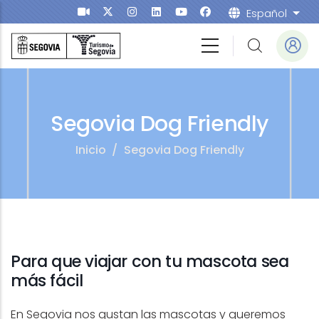
Pasar al contenido principal
Español
List
Segovia Dog Friendly
Inicio
/
Segovia Dog Friendly
Para que viajar con tu mascota sea
más fácil
En Segovia nos gustan las mascotas y queremos