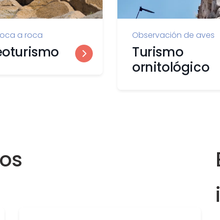
roca a roca
Observación de aves
oturismo
Turismo
ornitológico
dos