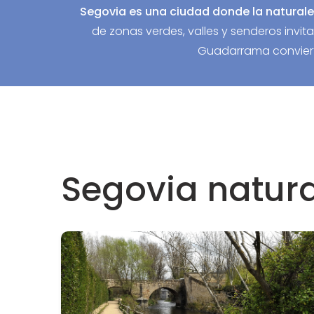
Segovia es una ciudad donde la naturale
de zonas verdes, valles y senderos invita 
Guadarrama convierte
Segovia natura