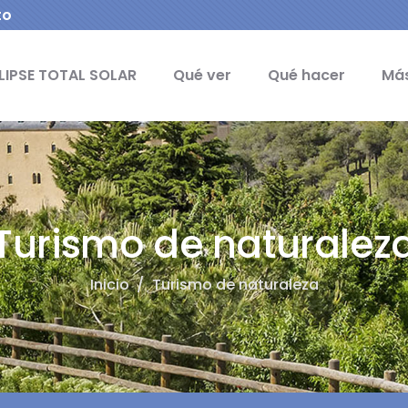
to
ipal - Naturaleza
LIPSE TOTAL SOLAR
Qué ver
Qué hacer
Más
Turismo de naturalez
Inicio
/
Turismo de naturaleza