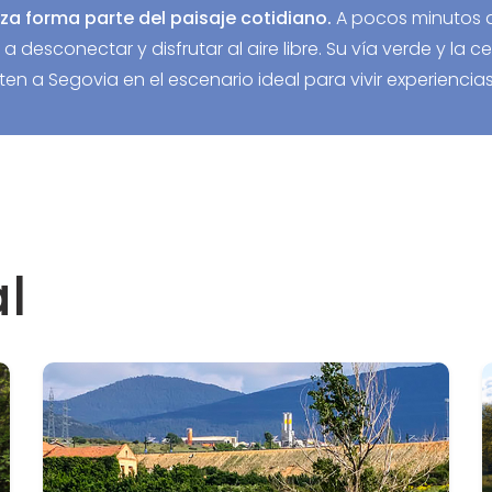
za forma parte del paisaje cotidiano.
A pocos minutos de
a desconectar y disfrutar al aire libre. Su vía verde y la 
n a Segovia en el escenario ideal para vivir experiencias
l