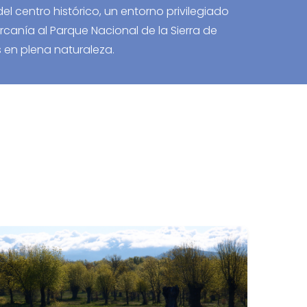
l centro histórico, un entorno privilegiado
cercanía al Parque Nacional de la Sierra de
 en plena naturaleza.