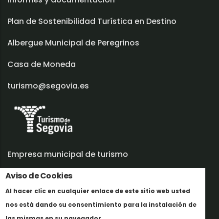
Plan de Sostenibilidad Turística en Destino
Albergue Municipal de Peregrinos
Casa de Moneda
turismo@segovia.es
Empresa municipal de turismo
Aviso de Cookies
Trabaja con nosotros
Al hacer clic en cualquier enlace de este sitio web usted
Informes y documentación
nos está dando su consentimiento para la instalación de
Más info
Perfil del contratante
las mismas en su navegador.