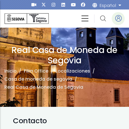
Pasar al contenido principal
Español
List
fice
Real Casa de Moneda de
Segovia
Inicio
/
Film Office
/
Localizaciones
/
Casa de moneda de segovia
/
Real Casa de Moneda de Segovia
Contacto