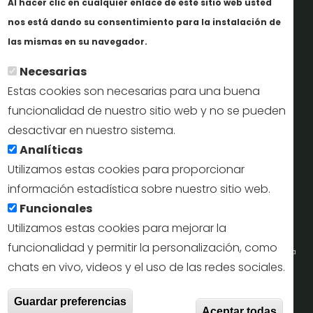
Al hacer clic en cualquier enlace de este sitio web usted
Informes y documentación
nos está dando su consentimiento para la instalación de
Más info
Perfil del contratante
las mismas en su navegador.
Necesarias
Oficinas de Turismo
Estas cookies son necesarias para una buena
reservas@turismodesegovia.com
funcionalidad de nuestro sitio web y no se pueden
desactivar en nuestro sistema.
info@turismodesegovia.com
Analíticas
Utilizamos estas cookies para proporcionar
información estadística sobre nuestro sitio web.
Aviso legal |
Accesibilidad |
Politica de privacidad |
Mapa
Funcionales
web
Utilizamos estas cookies para mejorar la
funcionalidad y permitir la personalización, como
Portal de la Concejalía de Turismo (Ayuntamiento de Segovia) y la Empresa
chats en vivo, videos y el uso de las redes sociales.
Municipal de Turismo de Segovia © 2022
Retir
Guardar preferencias
Todos los derechos reservados.
Aceptar todas