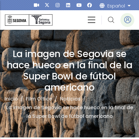
Pasar al contenido principal
Español
List
fice
La imagen de Segovia se
hace hueco en la final de la
Super Bowl de fútbol
americano
Inicio
/
Film Office
/
Noticias
/
La imagen de Segovia se hace hueco en la final de
la Super Bowl de fútbol americano