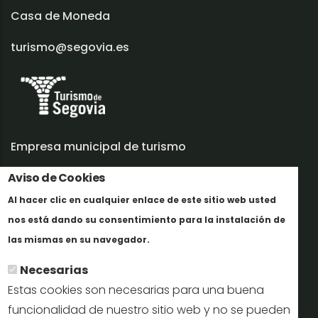
Casa de Moneda
turismo@segovia.es
Empresa municipal de turismo
Trabaja con nosotros
Aviso de Cookies
Al hacer clic en cualquier enlace de este sitio web usted
Informes y documentación
nos está dando su consentimiento para la instalación de
Más info
Perfil del contratante
las mismas en su navegador.
Necesarias
Oficinas de Turismo
Estas cookies son necesarias para una buena
reservas@turismodesegovia.com
funcionalidad de nuestro sitio web y no se pueden