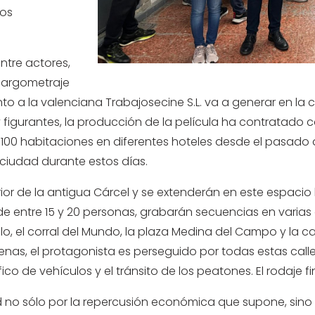
tos
ntre actores,
e largometraje
nto a la valenciana Trabajosecine S.L. va a generar en la
 figurantes, la producción de la película ha contratado 
100 habitaciones en diferentes hoteles desde el pasado d
 ciudad durante estos días.
rior de la antigua Cárcel y se extenderán en este espacio
de entre 15 y 20 personas, grabarán secuencias en varias 
lo, el corral del Mundo, la plaza Medina del Campo y la cal
cenas, el protagonista es perseguido por todas estas cal
áfico de vehículos y el tránsito de los peatones. El rodaje f
ad no sólo por la repercusión económica que supone, sin