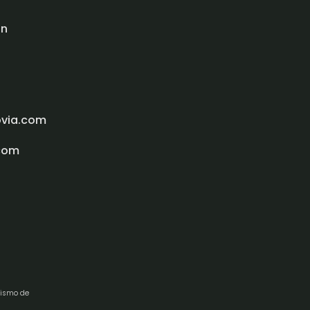
ón
ovia.com
com
rismo de