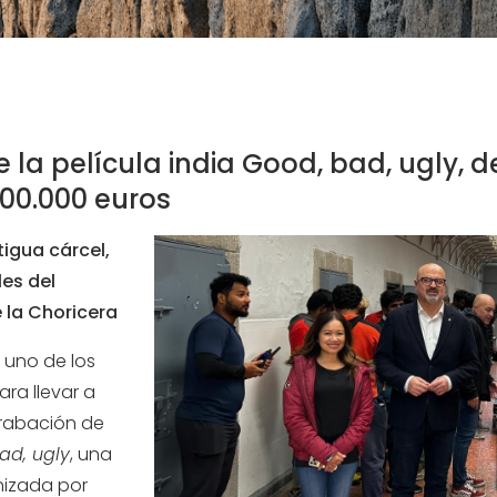
e la película india Good, bad, ugly, 
100.000 euros
tigua cárcel,
les del
e la Choricera
 uno de los
ra llevar a
grabación de
ad, ugly
, una
nizada por