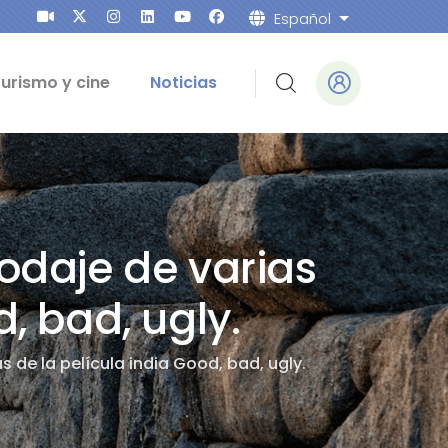
Español
Lista adicion
urismo y cine
Noticias
rodaje de varias
, bad, ugly.
 de la película india Good, bad, ugly.