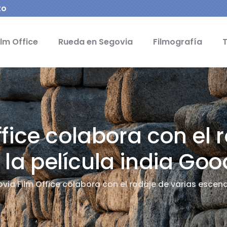
to
pal - Film Office
lm Office
Rueda en Segovia
Filmografía
T
fice colabora con el 
la película india Good
via Film Office colabora con el rodaje de varias escenas