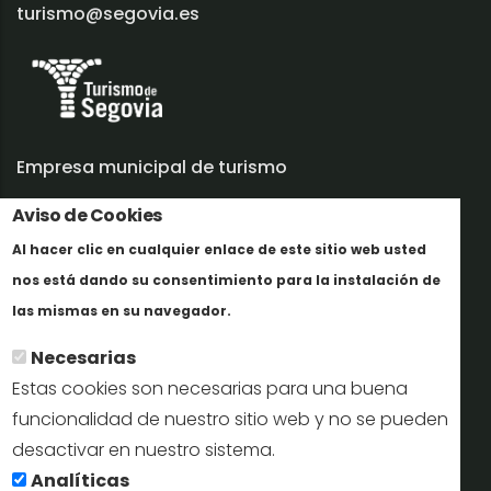
turismo@segovia.es
Empresa municipal de turismo
Aviso de Cookies
Trabaja con nosotros
Al hacer clic en cualquier enlace de este sitio web usted
Informes y documentación
nos está dando su consentimiento para la instalación de
Más info
Perfil del contratante
las mismas en su navegador.
Necesarias
Oficinas de Turismo
Estas cookies son necesarias para una buena
reservas@turismodesegovia.com
funcionalidad de nuestro sitio web y no se pueden
desactivar en nuestro sistema.
info@turismodesegovia.com
Analíticas