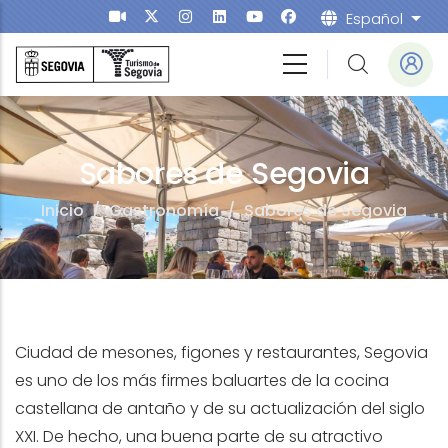
Pasar al contenido principal
Español
List
ea
Sabores de Segovia
Inicio
/
Gastronomía
/
Sabores de Segovia
Ciudad de mesones, figones y restaurantes, Segovia
es uno de los más firmes baluartes de la cocina
castellana de antaño y de su actualización del siglo
XXI. De hecho, una buena parte de su atractivo