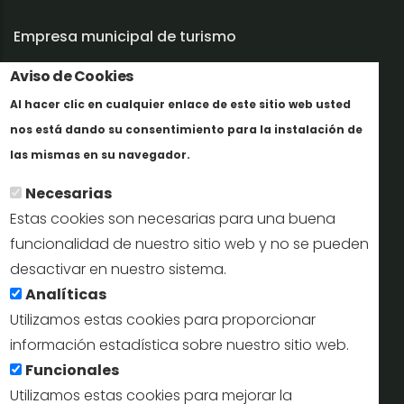
Empresa municipal de turismo
Trabaja con nosotros
Aviso de Cookies
Al hacer clic en cualquier enlace de este sitio web usted
Informes y documentación
nos está dando su consentimiento para la instalación de
Más info
Perfil del contratante
las mismas en su navegador.
Necesarias
Oficinas de Turismo
Estas cookies son necesarias para una buena
reservas@turismodesegovia.com
funcionalidad de nuestro sitio web y no se pueden
desactivar en nuestro sistema.
info@turismodesegovia.com
Analíticas
Utilizamos estas cookies para proporcionar
información estadística sobre nuestro sitio web.
Aviso legal |
Accesibilidad |
Politica de privacidad |
Mapa
Funcionales
web
Utilizamos estas cookies para mejorar la