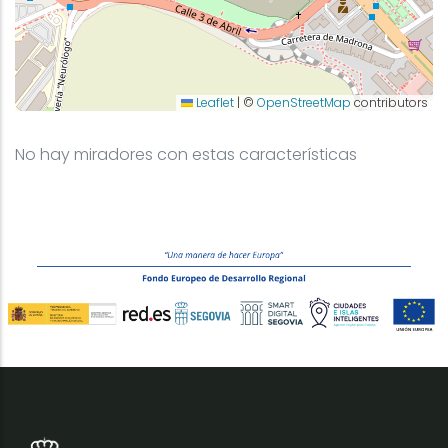
Leaflet
|
©
OpenStreetMap
contributors
No hay miradores con estas características