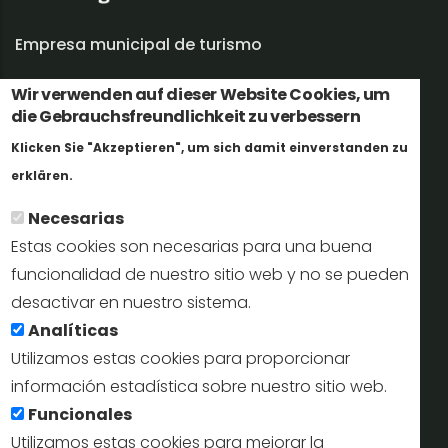
Empresa municipal de turismo
Trabaja con nosotros
Wir verwenden auf dieser Website Cookies, um
die Gebrauchsfreundlichkeit zu verbessern
Informes y documentación
Klicken Sie "Akzeptieren", um sich damit einverstanden zu
Weitere Informationen
Perfil del contratante
erklären.
Necesarias
Oficinas de Turismo
Estas cookies son necesarias para una buena
reservas@turismodesegovia.com
funcionalidad de nuestro sitio web y no se pueden
desactivar en nuestro sistema.
info@turismodesegovia.com
Analíticas
Utilizamos estas cookies para proporcionar
información estadística sobre nuestro sitio web.
Aviso legal |
Accesibilidad |
Politica de privacidad |
Mapa
Funcionales
web
Utilizamos estas cookies para mejorar la