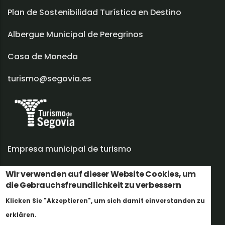
Plan de Sostenibilidad Turística en Destino
Albergue Municipal de Peregrinos
Casa de Moneda
turismo@segovia.es
Empresa municipal de turismo
Trabaja con nosotros
Wir verwenden auf dieser Website Cookies, um
die Gebrauchsfreundlichkeit zu verbessern
Informes y documentación
Klicken Sie "Akzeptieren", um sich damit einverstanden zu
Weitere Informationen
Perfil del contratante
erklären.