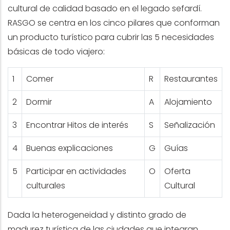
cultural de calidad basado en el legado sefardí.
RASGO se centra en los cinco pilares que conforman
un producto turístico para cubrir las 5 necesidades
básicas de todo viajero:
1
Comer
R
Restaurantes
2
Dormir
A
Alojamiento
3
Encontrar Hitos de interés
S
Señalización
4
Buenas explicaciones
G
Guías
5
Participar en actividades
O
Oferta
culturales
Cultural
Dada la heterogeneidad y distinto grado de
madurez turística de las ciudades que integran