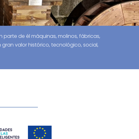
n parte de él máquinas, molinos, fábricas,
gran valor histórico, tecnológico, social,