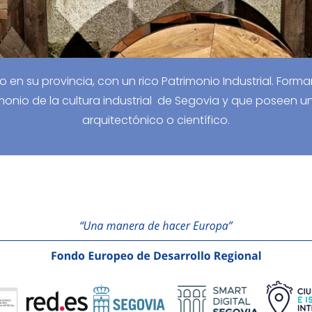
en su provincia, con un rico Patrimonio Industrial. Forma
onio de la cultura industrial de Segovia y que poseen un 
arquitectónico o científico.