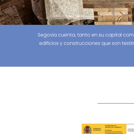
Segovia cuenta, tanto en su capital como 
edificios y construcciones que son testim