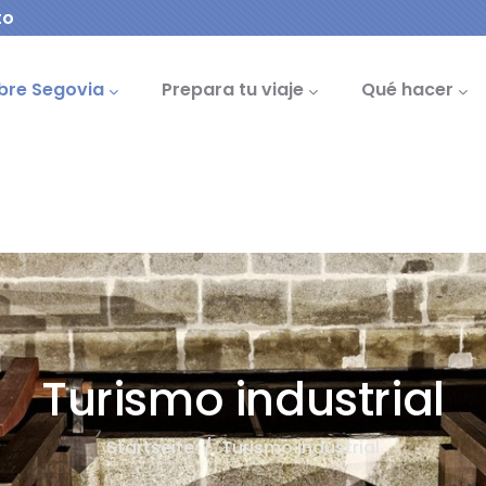
to
cipal
bre Segovia
Prepara tu viaje
Qué hacer
Turismo industrial
Startseite
/
Turismo industrial