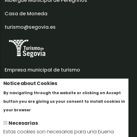
Albergue Municipal de Peregrinos
Casa de Moneda
turismo@segovia.es
Empresa municipal de turismo
Notice about Cookies
Trabaja con nosotros
By navigating through the website or clicking on Accept
Informes y documentación
button you are giving us your consent to install cookies in
Más info
Perfil del contratante
your browser
Necesarias
Oficinas de Turismo
Estas cookies son necesarias para una buena