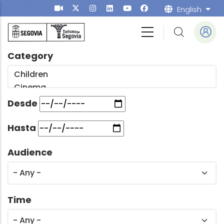
Skip to main content
English
List
Category
Desde
Hasta
Audience
Time