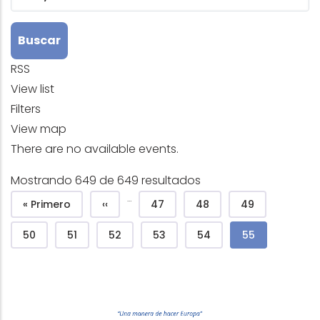
RSS
View list
Filters
View map
There are no available events.
Mostrando 649 de 649 resultados
Pagination
…
First page
Previous page
Page
Page
Page
« Primero
‹‹
47
48
49
Page
Page
Page
Page
Page
Current page
50
51
52
53
54
55