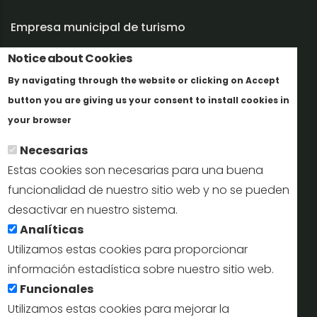
Empresa municipal de turismo
Notice about Cookies
Trabaja con nosotros
By navigating through the website or clicking on Accept
Informes y documentación
button you are giving us your consent to install cookies in
Más info
Perfil del contratante
your browser
Necesarias
Oficinas de Turismo
Estas cookies son necesarias para una buena
reservas@turismodesegovia.com
funcionalidad de nuestro sitio web y no se pueden
desactivar en nuestro sistema.
info@turismodesegovia.com
Analíticas
Utilizamos estas cookies para proporcionar
información estadística sobre nuestro sitio web.
Aviso legal |
Accesibilidad |
Politica de privacidad |
Mapa
Funcionales
web
Utilizamos estas cookies para mejorar la