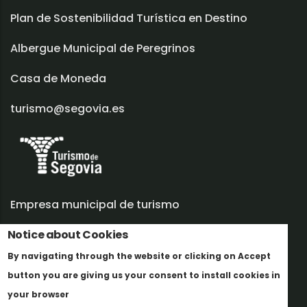
Plan de Sostenibilidad Turística en Destino
Albergue Municipal de Peregrinos
Casa de Moneda
turismo@segovia.es
Empresa municipal de turismo
Notice about Cookies
Trabaja con nosotros
By navigating through the website or clicking on Accept
Informes y documentación
button you are giving us your consent to install cookies in
Más info
Perfil del contratante
your browser