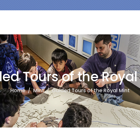
ed Tours of the Royal
Home
/
Mint
/
Guided Tours of the Royal Mint