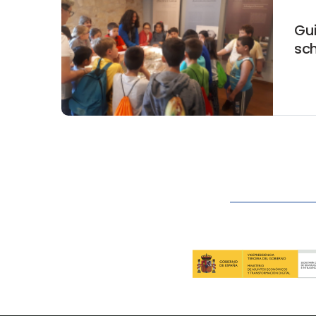
Gui
sc