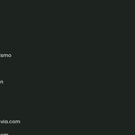
rismo
ón
ovia.com
com