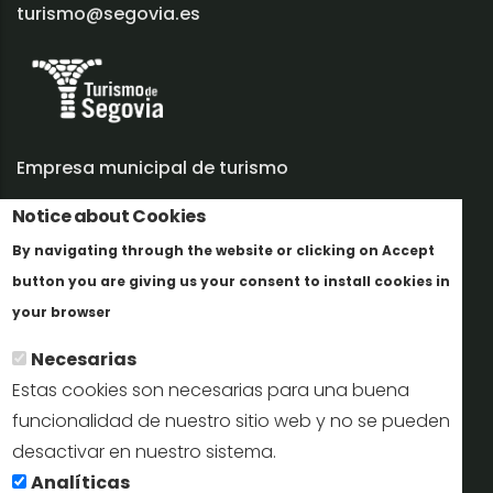
turismo@segovia.es
Empresa municipal de turismo
Notice about Cookies
Trabaja con nosotros
By navigating through the website or clicking on Accept
Informes y documentación
button you are giving us your consent to install cookies in
Más info
Perfil del contratante
your browser
Necesarias
Oficinas de Turismo
Estas cookies son necesarias para una buena
reservas@turismodesegovia.com
funcionalidad de nuestro sitio web y no se pueden
desactivar en nuestro sistema.
info@turismodesegovia.com
Analíticas