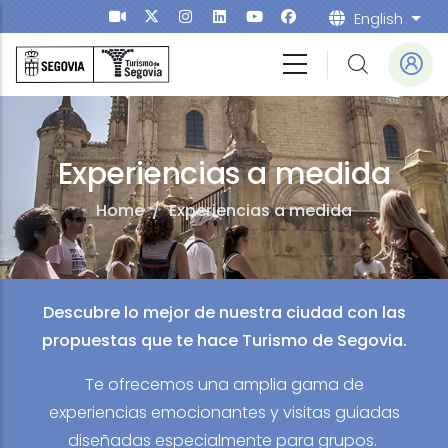
Skip to main content
English
List
Experiencias a medida
Home
/
Experiencias a medida
Descubre lo mejor de nuestra ciudad con las
propuestas que te hace Turismo de Segovia.
Te ofrecemos una amplia gama de
experiencias emocionantes y visitas guiadas
diseñadas especialmente para grupos.