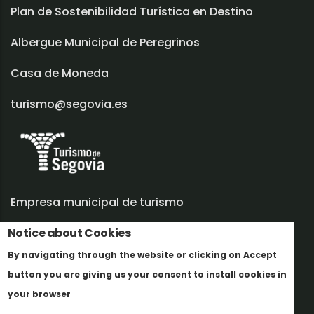
Plan de Sostenibilidad Turística en Destino
Albergue Municipal de Peregrinos
Casa de Moneda
turismo@segovia.es
Empresa municipal de turismo
Notice about Cookies
Trabaja con nosotros
By navigating through the website or clicking on Accept
Informes y documentación
button you are giving us your consent to install cookies in
Más info
Perfil del contratante
your browser