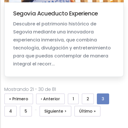
Segovia Acueducto Experience
Descubre el patrimonio histórico de
Segovia mediante una innovadora
experiencia inmersiva, que combina
tecnología, divulgación y entretenimiento
para que puedas contemplar de manera
integral el recorr...
Mostrando 21 - 30 de 81
Pagination
First page
Previous page
Page
Page
Current pag
« Primero
‹ Anterior
1
2
3
…
Page
Page
Next page
Last page
4
5
Siguiente >
Último »