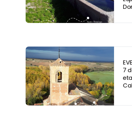
Do
EV
7 d
eta
Ca