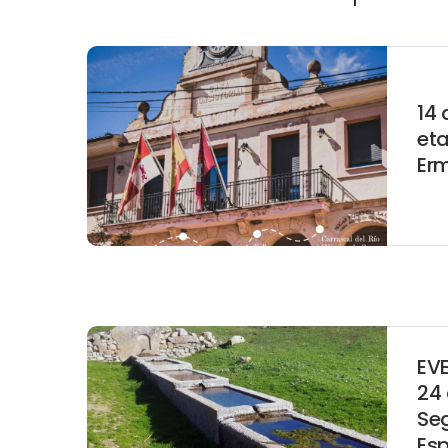
14 
et
Erm
EV
24
Se
Esp