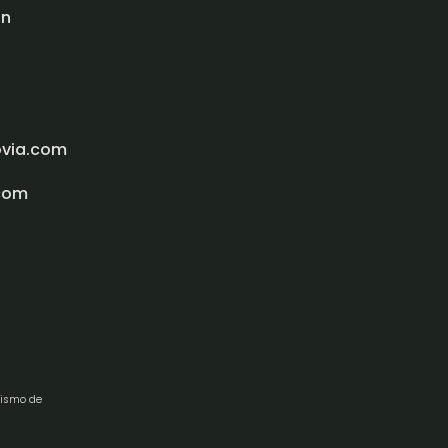
ón
ovia.com
com
rismo de