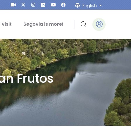
English
List addition
 visit
Segovia is more!
an Frutos