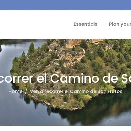
cipal Idiomas
Essentials
Plan your
correr el Camino de S
Home
/
Ven a recorrer el Camino de San Frutos