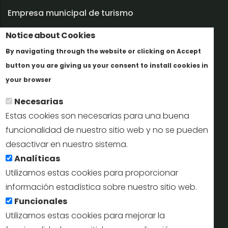
Empresa municipal de turismo
Notice about Cookies
Trabaja con nosotros
By navigating through the website or clicking on Accept
Informes y documentación
button you are giving us your consent to install cookies in
Más info
Perfil del contratante
your browser
Necesarias
Oficinas de Turismo
Estas cookies son necesarias para una buena
reservas@turismodesegovia.com
funcionalidad de nuestro sitio web y no se pueden
desactivar en nuestro sistema.
info@turismodesegovia.com
Analíticas
Utilizamos estas cookies para proporcionar
información estadística sobre nuestro sitio web.
Aviso legal |
Accesibilidad |
Politica de privacidad |
Mapa
Funcionales
web
Utilizamos estas cookies para mejorar la