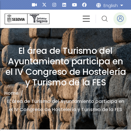
Skip to main content
English
List
El área de Turismo del
Ayuntamiento participa en
el IV Congreso de Hostelería
y Turismo de la FES
Home
/
El área de Turismo del Ayuntamiento participa en
el IV Congreso de Hostelería y Turismo de la FES