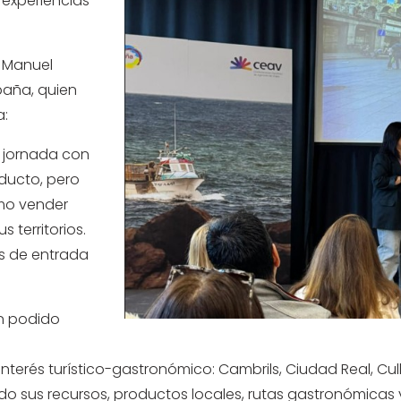
 experiencias
n Manuel
paña, quien
a:
a jornada con
ducto, pero
mo vender
 territorios.
s de entrada
an podido
terés turístico-gastronómico: Cambrils, Ciudad Real, Cull
tado sus recursos, productos locales, rutas gastronómica