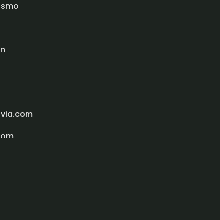
rismo
ón
ovia.com
com