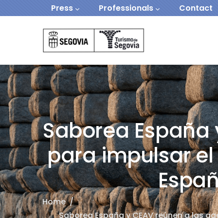
Navegación secundaria
Skip to main content
Press
Professionals
Contact
Navegación Prin
Saborea España y
para impulsar el
Españ
Home
/
Saborea España y CEAV reúnen a las age