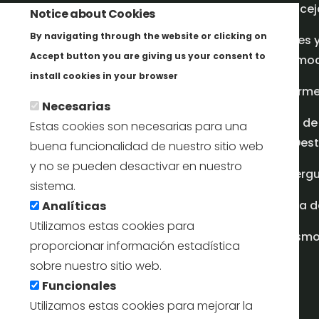
Concej
Notice about Cookies
By navigating through the website or clicking on
Redes 
Accept button you are giving us your consent to
promoci
Más info
install cookies in your browser
Inform
Necesarias
Plan de
Estas cookies son necesarias para una
en Dest
buena funcionalidad de nuestro sitio web
y no se pueden desactivar en nuestro
Albergu
sistema.
Casa d
Analíticas
Utilizamos estas cookies para
turism
proporcionar información estadística
sobre nuestro sitio web.
Funcionales
Utilizamos estas cookies para mejorar la