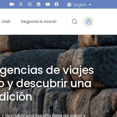
English
List addition
 visit
Segovia is more!
gencias de viajes
o y descubrir una
dición
y descubrir una España llena de sabor y