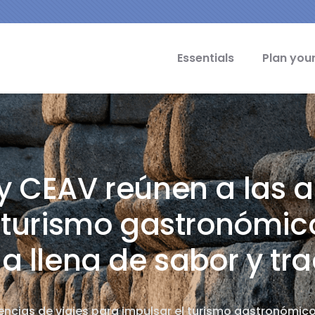
cipal Idiomas
Essentials
Plan your
 CEAV reúnen a las a
 turismo gastronómic
a llena de sabor y tra
ncias de viajes para impulsar el turismo gastronómico 