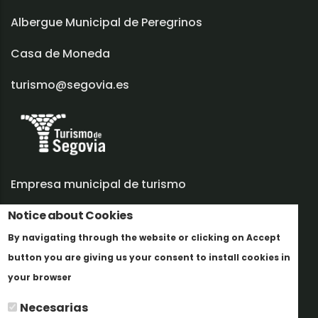
Albergue Municipal de Peregrinos
Casa de Moneda
turismo@segovia.es
Empresa municipal de turismo
Trabaja con nosotros
Notice about Cookies
By navigating through the website or clicking on Accept
Informes y documentación
button you are giving us your consent to install cookies in
Más info
Perfil del contratante
your browser
Necesarias
Oficinas de Turismo