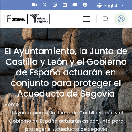
Skip to main content
English
List
El Ayuntamiento, la Junta de
Castilla y León y el Gobierno
de España actuarán en
conjunto para proteger el
Acueducto de Segovia
Home
/
El Ayuntamiento, la Junta de Castilla y León y el
Gobierno de España actuarán en conjunto para
proteger el Acueducto de Segovia