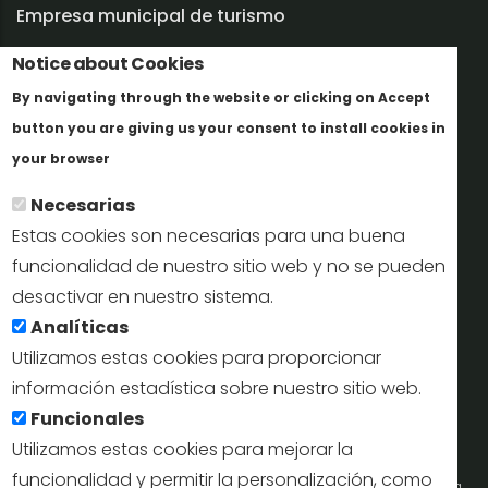
Empresa municipal de turismo
Trabaja con nosotros
Notice about Cookies
By navigating through the website or clicking on Accept
Informes y documentación
button you are giving us your consent to install cookies in
Más info
Perfil del contratante
your browser
Necesarias
Oficinas de Turismo
Estas cookies son necesarias para una buena
reservas@turismodesegovia.com
funcionalidad de nuestro sitio web y no se pueden
desactivar en nuestro sistema.
info@turismodesegovia.com
Analíticas
Utilizamos estas cookies para proporcionar
información estadística sobre nuestro sitio web.
Aviso legal |
Accesibilidad |
Politica de privacidad |
Mapa
Funcionales
web
Utilizamos estas cookies para mejorar la
funcionalidad y permitir la personalización, como
Portal de la Concejalía de Turismo (Ayuntamiento de Segovia) y la Empresa