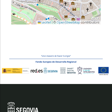
Leaflet
|
©
OpenStreetMap
contributors