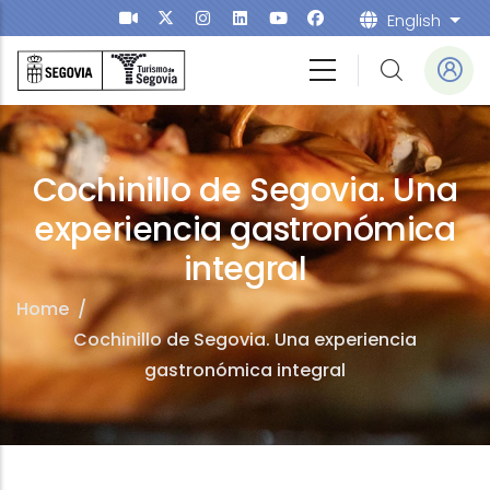
Skip to main content
English
List
Cochinillo de Segovia. Una
experiencia gastronómica
integral
Home
/
Cochinillo de Segovia. Una experiencia
gastronómica integral