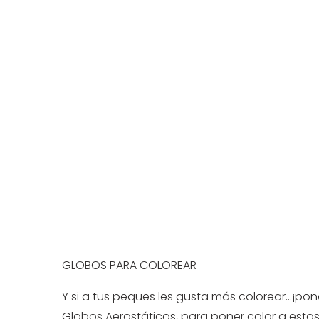
GLOBOS PARA COLOREAR
Y si a tus peques les gusta más colorear...¡po
Globos Aerostáticos, para poner color a estos