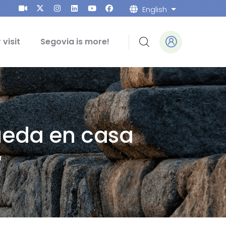
English
List addition
 visit
Segovia is more!
ueda en casa
a