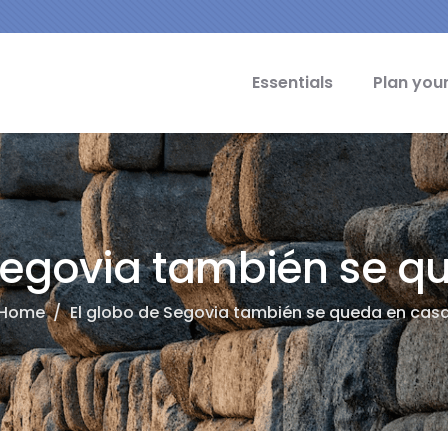
cipal Idiomas
Essentials
Plan your
 Segovia también se q
Home
/
El globo de Segovia también se queda en cas