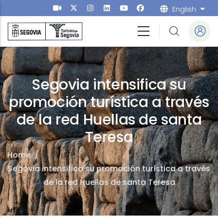
Skip to main content
English
List
Segovia intensifica su
promoción turística a través
de la red Huellas de santa
Teresa
Home
/
Segovia intensifica su promoción turística a través
de la red Huellas de santa Teresa