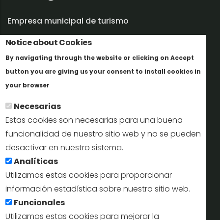
Empresa municipal de turismo
Trabaja con nosotros
Notice about Cookies
By navigating through the website or clicking on Accept
Informes y documentación
button you are giving us your consent to install cookies in
Más info
Perfil del contratante
your browser
Necesarias
Oficinas de Turismo
Estas cookies son necesarias para una buena
reservas@turismodesegovia.com
funcionalidad de nuestro sitio web y no se pueden
desactivar en nuestro sistema.
info@turismodesegovia.com
Analíticas
Utilizamos estas cookies para proporcionar
información estadística sobre nuestro sitio web.
Aviso legal |
Accesibilidad |
Politica de privacidad |
Mapa
Funcionales
web
Utilizamos estas cookies para mejorar la