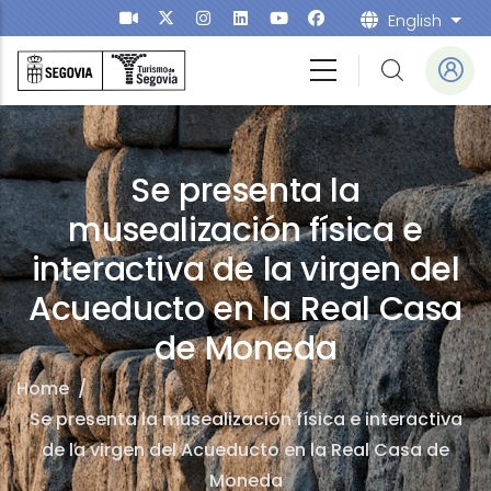
Skip to main content
English
List
Se presenta la
musealización física e
interactiva de la virgen del
Acueducto en la Real Casa
de Moneda
Home
/
Se presenta la musealización física e interactiva
de la virgen del Acueducto en la Real Casa de
Moneda