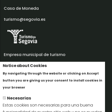
Casa de Moneda
turismo@segovia.es
Empresa municipal de turismo
Trabaja con nosotros
Notice about Cookies
By navigating through the website or clicking on Accept
Informes y documentación
button you are giving us your consent to install cookies in
Más info
Perfil del contratante
your browser
Necesarias
Oficinas de Turismo
Estas cookies son necesarias para una buena
reservas@turismodesegovia.com