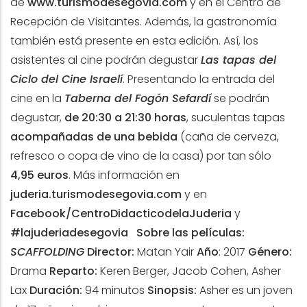
de
www.turismodesegovia.com
y en el Centro de
Recepción de Visitantes.
Además, la gastronomía
también está presente en esta edición. Así, los
asistentes al cine podrán degustar
Las tapas del
Ciclo del Cine Israelí
. Presentando la entrada del
cine en la
Taberna del Fogón Sefardí
se podrán
degustar,
de 20:30 a 21:30 horas
, suculentas tapas
acompañadas de una bebida
(caña de cerveza,
refresco o copa de vino de la casa) por tan sólo
4,95 euros
. Más información en
juderia.turismodesegovia.com
y en
Facebook/CentroDidacticodelaJuderia
y
#lajuderiadesegovia
Sobre las películas:
SCAFFOLDING
Director:
Matan Yair
Año
: 2017
Género:
Drama
Reparto:
Keren Berger, Jacob Cohen, Asher
Lax
Duración:
94 minutos
Sinopsis:
Asher es un joven