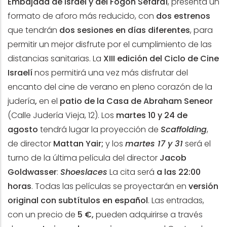
Embajada de Israel y del Fogón Sefardí
, presenta un
formato de aforo más reducido, con
dos estrenos
que tendrán
dos sesiones en días diferentes
, para
permitir un mejor disfrute por el cumplimiento de las
distancias sanitarias.
La
XIII edición del Ciclo de Cine
Israelí
nos permitirá una vez más disfrutar del
encanto del cine de verano en pleno corazón de la
judería
,
en el
patio de la Casa de Abraham Seneor
(Calle Judería Vieja, 12). Los
martes 10 y 24 de
agosto
tendrá lugar la proyección de
Scaffolding
,
de director
Mattan Yair;
y los
martes 17 y 31
será el
turno de la última película del director
Jacob
Goldwasser
:
Shoeslaces
La cita será
a las 22:00
horas
. Todas las películas se proyectarán en
versión
original con subtítulos en español
. Las entradas,
con un precio de
5 €,
pueden adquirirse a través