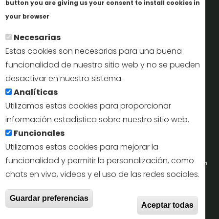
button you are giving us your consent to install cookies in
Más info
Perfil del contratante
your browser
Necesarias
Oficinas de Turismo
Estas cookies son necesarias para una buena
reservas@turismodesegovia.com
funcionalidad de nuestro sitio web y no se pueden
desactivar en nuestro sistema.
info@turismodesegovia.com
Analíticas
Utilizamos estas cookies para proporcionar
información estadística sobre nuestro sitio web.
Aviso legal |
Accesibilidad |
Politica de privacidad |
Mapa
Funcionales
web
Utilizamos estas cookies para mejorar la
funcionalidad y permitir la personalización, como
Portal de la Concejalía de Turismo (Ayuntamiento de Segovia) y la Empresa
chats en vivo, videos y el uso de las redes sociales.
Municipal de Turismo de Segovia © 2022
With
Guardar preferencias
Todos los derechos reservados.
Aceptar todas