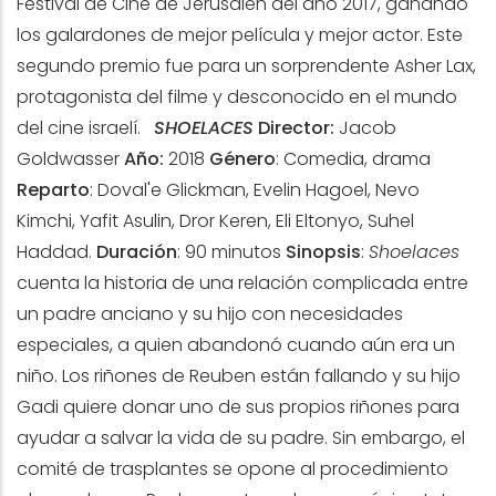
Festival de Cine de Jerusalén del año 2017, ganando
los galardones de mejor película y mejor actor. Este
segundo premio fue para un sorprendente Asher Lax,
protagonista del filme y desconocido en el mundo
del cine israelí.
SHOELACES
Director:
Jacob
Goldwasser
Año:
2018
Género
: Comedia, drama
Reparto
: Doval'e Glickman, Evelin Hagoel, Nevo
Kimchi, Yafit Asulin, Dror Keren, Eli Eltonyo, Suhel
Haddad.
Duración
: 90 minutos
Sinopsis
:
Shoelaces
cuenta la historia de una relación complicada entre
un padre anciano y su hijo con necesidades
especiales, a quien abandonó cuando aún era un
niño. Los riñones de Reuben están fallando y su hijo
Gadi quiere donar uno de sus propios riñones para
ayudar a salvar la vida de su padre. Sin embargo, el
comité de trasplantes se opone al procedimiento