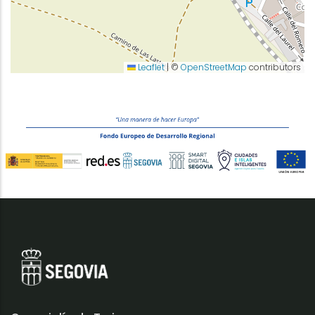
Leaflet
|
©
OpenStreetMap
contributors