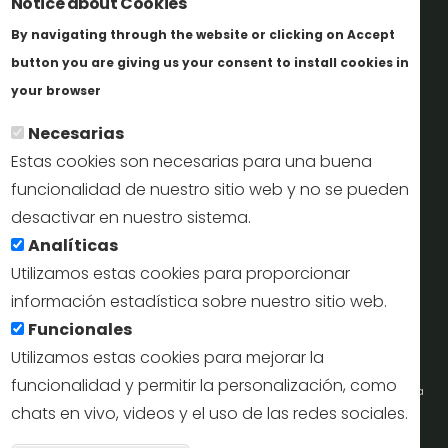
Notice about Cookies
Trabaja con nosotros
By navigating through the website or clicking on Accept
Informes y documentación
button you are giving us your consent to install cookies in
Más info
Perfil del contratante
your browser
Necesarias
Oficinas de Turismo
Estas cookies son necesarias para una buena
reservas@turismodesegovia.com
funcionalidad de nuestro sitio web y no se pueden
desactivar en nuestro sistema.
info@turismodesegovia.com
Analíticas
Utilizamos estas cookies para proporcionar
información estadística sobre nuestro sitio web.
Aviso legal |
Accesibilidad |
Politica de privacidad |
Mapa
Funcionales
web
Utilizamos estas cookies para mejorar la
funcionalidad y permitir la personalización, como
Portal de la Concejalía de Turismo (Ayuntamiento de Segovia) y la Empresa
chats en vivo, videos y el uso de las redes sociales.
Municipal de Turismo de Segovia © 2022