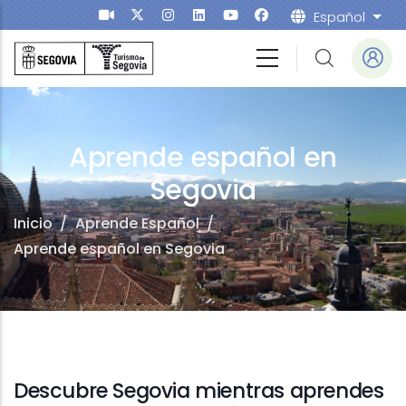
Pasar al contenido principal
Español
List
de Español
Aprende español en
Segovia
Inicio
/
Aprende Español
/
Aprende español en Segovia
Descubre Segovia mientras aprendes