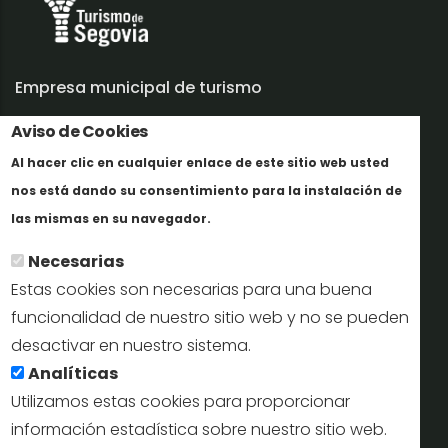
Empresa municipal de turismo
Aviso de Cookies
Trabaja con nosotros
Al hacer clic en cualquier enlace de este sitio web usted
Informes y documentación
nos está dando su consentimiento para la instalación de
Más info
Perfil del contratante
las mismas en su navegador.
Necesarias
Oficinas de Turismo
Estas cookies son necesarias para una buena
reservas@turismodesegovia.com
funcionalidad de nuestro sitio web y no se pueden
desactivar en nuestro sistema.
info@turismodesegovia.com
Analíticas
Utilizamos estas cookies para proporcionar
información estadística sobre nuestro sitio web.
Aviso legal |
Accesibilidad |
Politica de privacidad |
Mapa