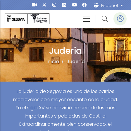
Pasar al contenido principal
Español
List
a
Judería
Inicio
/
Judería
La judería de Segovia es uno de los barrios
medievales con mayor encanto de la ciudad.
En el siglo XV se convirtió en una de las más
importantes y pobladas de Castilla.
Extraordinariamente bien conservado, el