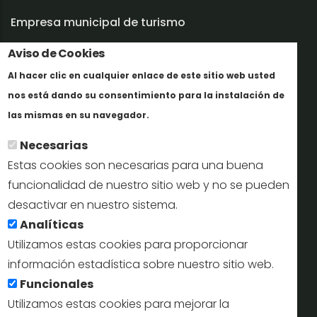
Empresa municipal de turismo
Aviso de Cookies
Trabaja con nosotros
Al hacer clic en cualquier enlace de este sitio web usted
Informes y documentación
nos está dando su consentimiento para la instalación de
Más info
Perfil del contratante
las mismas en su navegador.
Necesarias
Oficinas de Turismo
Estas cookies son necesarias para una buena
reservas@turismodesegovia.com
funcionalidad de nuestro sitio web y no se pueden
desactivar en nuestro sistema.
info@turismodesegovia.com
Analíticas
Utilizamos estas cookies para proporcionar
información estadística sobre nuestro sitio web.
Aviso legal |
Accesibilidad |
Politica de privacidad |
Mapa
Funcionales
web
Utilizamos estas cookies para mejorar la