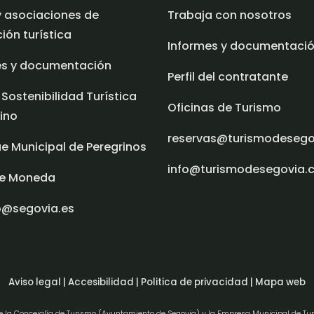
y asociaciones de
Trabaja con nosotros
ón turística
Informes y documentaci
es y documentación
Perfil del contratante
 Sostenibilidad Turística
Oficinas de Turismo
ino
reservas@turismodeseg
e Municipal de Peregrinos
info@turismodesegovia.
e Moneda
o@segovia.es
Aviso legal |
Accesibilidad |
Politica de privacidad |
Mapa web
de la Concejalía de Turismo (Ayuntamiento de Segovia) y la Empresa Municipal de Tu