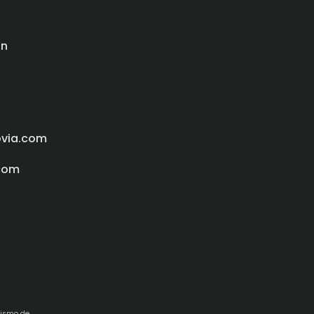
ón
ovia.com
com
rismo de