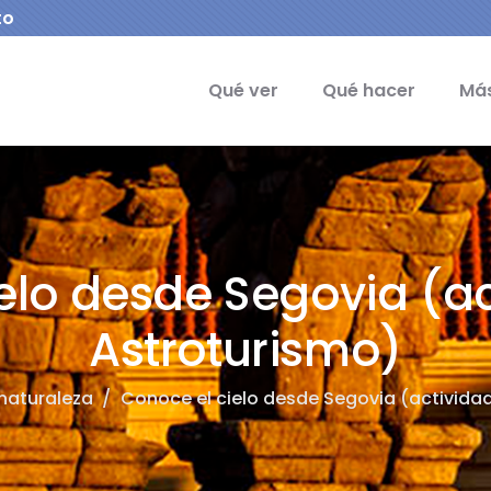
to
ipal - Naturaleza
Qué ver
Qué hacer
Más
elo desde Segovia (a
Astroturismo)
naturaleza
/
Conoce el cielo desde Segovia (activida