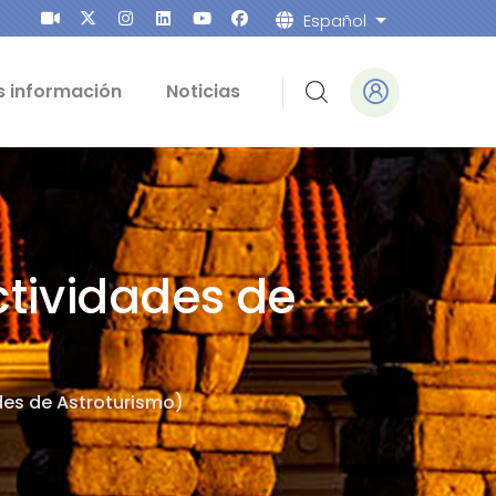
Español
Lista adicion
 información
Noticias
ctividades de
des de Astroturismo)