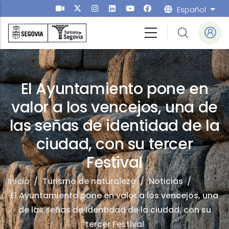
Pasar al contenido principal
Español
List
leza
El Ayuntamiento pone en
valor a los vencejos, una de
las señas de identidad de la
ciudad, con su tercer
Festival
Inicio
/
Turismo de naturaleza
/
Noticias
/
El Ayuntamiento pone en valor a los vencejos, una
de las señas de identidad de la ciudad, con su
tercer Festival