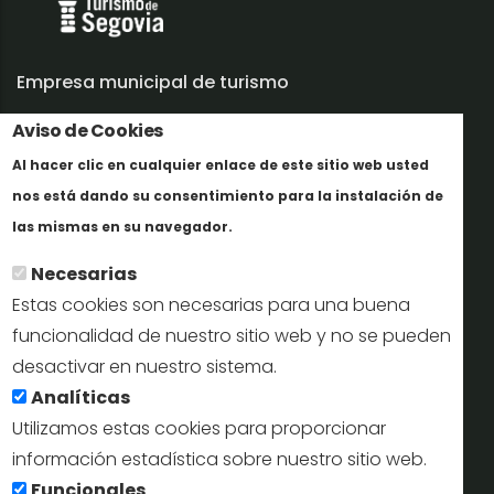
Empresa municipal de turismo
Trabaja con nosotros
Aviso de Cookies
Al hacer clic en cualquier enlace de este sitio web usted
Informes y documentación
nos está dando su consentimiento para la instalación de
Más info
Perfil del contratante
las mismas en su navegador.
Necesarias
Oficinas de Turismo
Estas cookies son necesarias para una buena
reservas@turismodesegovia.com
funcionalidad de nuestro sitio web y no se pueden
desactivar en nuestro sistema.
info@turismodesegovia.com
Analíticas
Utilizamos estas cookies para proporcionar
información estadística sobre nuestro sitio web.
Aviso legal |
Accesibilidad |
Politica de privacidad |
Mapa
Funcionales